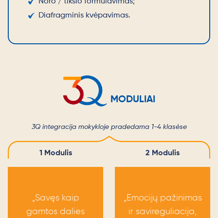
Noro / tikslo formulavimas;
Diafragminis kvėpavimas.
MODULIAI
3Q integracija mokykloje pradedama 1-4 klasėse
1 Modulis
2 Modulis
„Savęs kaip
„Emocijų pažinimas
gamtos dalies
ir savireguliacija,