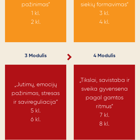
pažinimas“
siekių formavimas“
1 kl.
3 kl.
2 kl.
4 kl.
3 Modulis
4 Modulis
„Tikslai, savistaba ir
„Jutimų, emocijų
sveika gyvensena
pažinimas, stresas
pagal gamtos
ir savireguliacija“
ritmus“
5 kl.
7 kl.
6 kl.
8 kl.