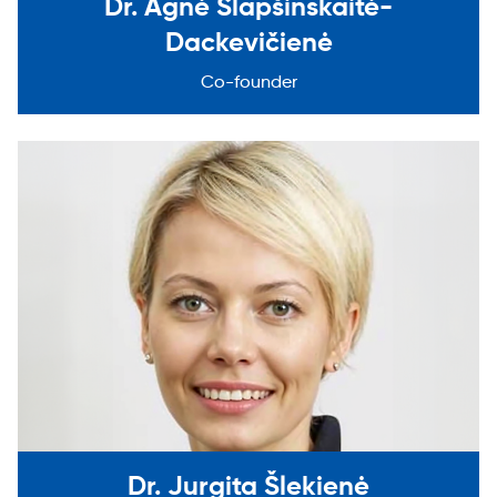
Dr. Agnė Slapšinskaitė-
Dackevičienė
Co-founder
Dr. Jurgita Šlekienė