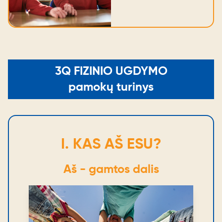
3Q FIZINIO UGDYMO
pamokų turinys
I. KAS AŠ ESU?
Aš - gamtos dalis