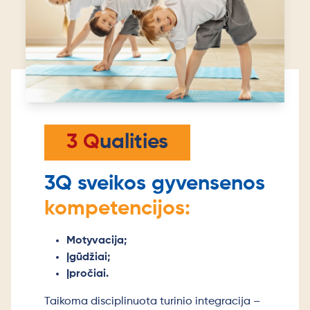
3 Q
ualities
3Q sveikos gyvensenos
kompetencijos:
Motyvacija;
Įgūdžiai;
Įpročiai.
Taikoma disciplinuota turinio integracija –