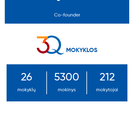
Co-founder
MOKYKLOS
26
5300
212
mokyklų
mokinys
mokytojai