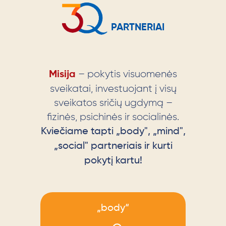
PARTNERIAI
– pokytis visuomenės
Misija
sveikatai, investuojant į visų
sveikatos sričių ugdymą –
fizinės, psichinės ir socialinės.
Kviečiame tapti „body", „mind",
„social" partneriais ir kurti
pokytį kartu!
„body“