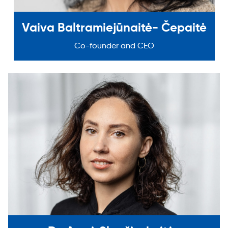
Vaiva Baltramiejūnaitė- Čepaitė
Co-founder and CEO