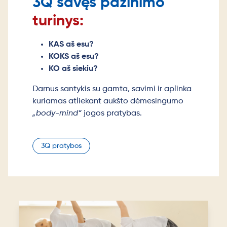
3Q savęs pažinimo
turinys:
KAS aš esu?
KOKS aš esu?
KO aš siekiu?
Darnus santykis su gamta, savimi ir aplinka
kuriamas atliekant aukšto dėmesingumo
„body-mind“
jogos pratybas.
3Q pratybos