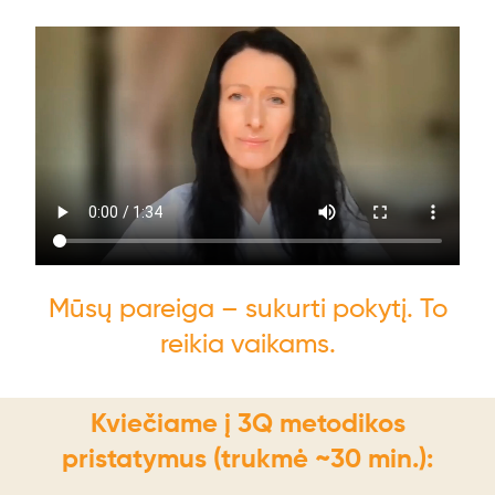
Mūsų pareiga – sukurti pokytį. To
reikia vaikams.
Kviečiame į 3Q metodikos
pristatymus (trukmė ~30 min.):