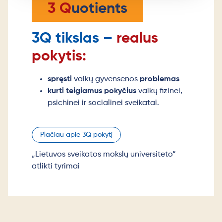
3 Q
uotients
3Q tikslas –
realus
pokytis:
spręsti
vaikų gyvensenos
problemas
kurti teigiamus pokyčius
vaikų fizinei,
psichinei ir socialinei sveikatai.
Plačiau apie 3Q pokytį
„Lietuvos sveikatos mokslų universiteto“
atlikti tyrimai