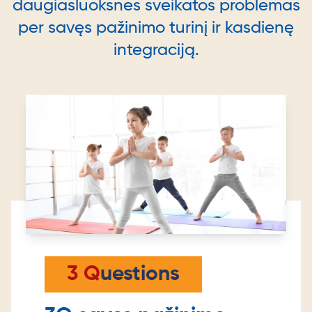
daugiasluoksnes sveikatos problemas
per savęs pažinimo turinį ir kasdienę
integraciją.
3 Q
uestions