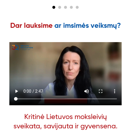
Dar lauksime
ar imsimės veiksmų?
Kritinė Lietuvos moksleivių
sveikata, savijauta ir gyvensena.