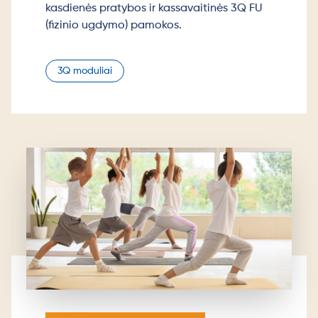
kasdienės pratybos ir kassavaitinės 3Q FU
(fizinio ugdymo) pamokos.
3Q moduliai