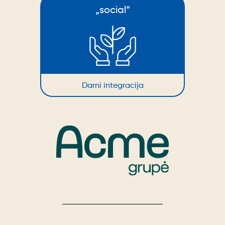
„social“
Darni integracija