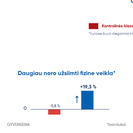
Kontrolinės klas
*kuriose buvo diegiamos k
Daugiau noro užsiimti fizine veikla*
GYVENSENA
*berniukai