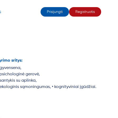
s
Prisijungti
Registruotis
yrimo sritys:
 gyvensena,
 psichologinė gerovė,
 santykis su aplinka,
 ekologinis sąmoningumas, • kognityviniai įgūdžiai.