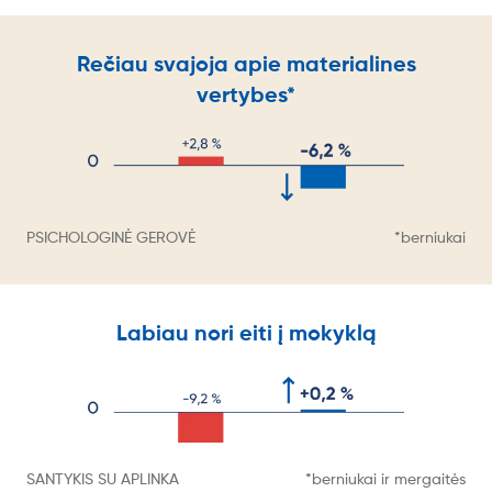
Rečiau svajoja apie materialines
vertybes*
PSICHOLOGINĖ GEROVĖ
*berniukai
Labiau nori eiti į mokyklą
SANTYKIS SU APLINKA
*berniukai ir mergaitės