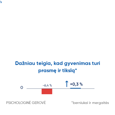
,
Dažniau teigia, kad gyvenimas turi
prasmę ir tikslą*
PSICHOLOGINĖ GEROVĖ
*berniukai ir mergaitės