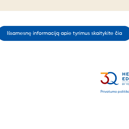
Išsamesnę informaciją apie tyrimus skaitykite čia
Privatumo politik