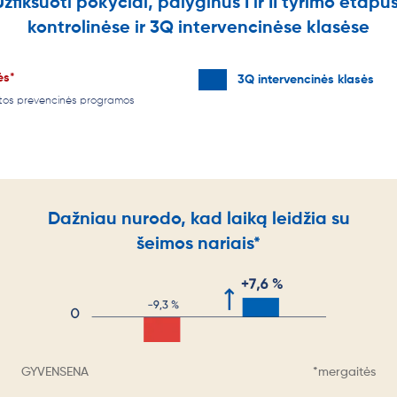
Užfiksuoti pokyčiai, palyginus I ir II tyrimo etapus
kontrolinėse ir 3Q intervencinėse klasėse
ės*
3Q intervencinės klasės
itos prevencinės programos
Dažniau nurodo, kad laiką leidžia su
šeimos nariais*
GYVENSENA
*mergaitės